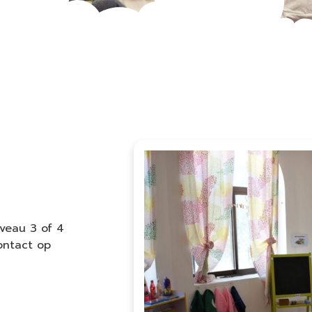
veau 3 of 4
ontact op
28901830