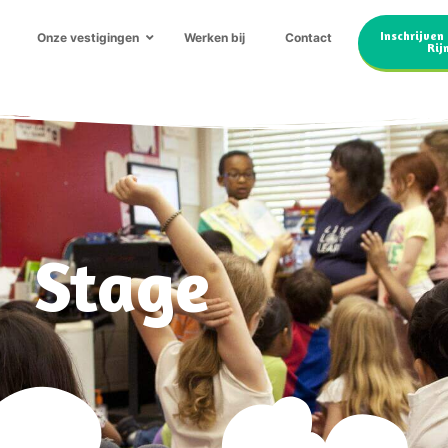
Inschrijven
Onze vestigingen
Werken bij
Contact
Rij
Stage