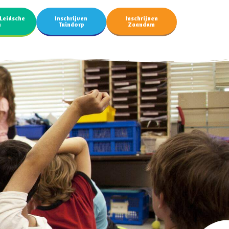
 Leidsche
Inschrijven
Inschrijven
n
Tuindorp
Zaandam