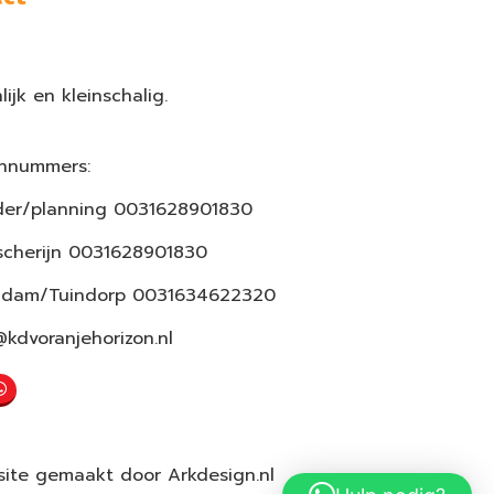
lijk en kleinschalig.
onnummers:
er/planning 0031628901830
scherijn 0031628901830
ndam/Tuindorp 0031634622320
@kdvoranjehorizon.nl
ite gemaakt door
Arkdesign.nl