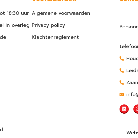
ot 18:30 uur
Algemene voorwaarden
l in overleg
Privacy policy
Persoon
 de
Klachtenreglement
telefo
Houd
Leid
Zaa
info
ud
Webs