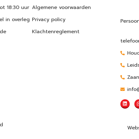
ot 18:30 uur
Algemene voorwaarden
l in overleg
Privacy policy
Persoon
 de
Klachtenreglement
telefo
Houd
Leid
Zaa
info
ud
Webs