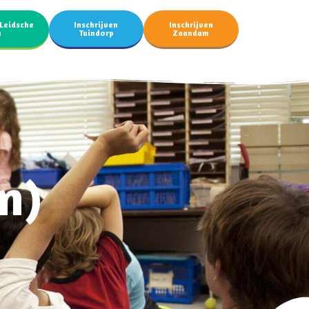
 Leidsche
Inschrijven
Inschrijven
n
Tuindorp
Zaandam
n)