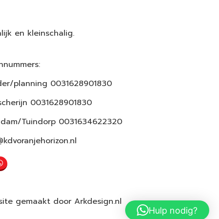
lijk en kleinschalig.
onnummers:
er/planning 0031628901830
scherijn 0031628901830
ndam/Tuindorp 0031634622320
@kdvoranjehorizon.nl
ite gemaakt door
Arkdesign.nl
Hulp nodig?