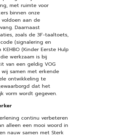
ing, met ruimte voor
ers binnen onze
 voldoen aan de
pvang. Daarnaast
aties, zoals de 3F-taaltoets,
dcode (signalering en
n KEHBO (Kinder Eerste Hulp
 die werkzaam is bij
zit van een geldig VOG
n wij samen met erkende
ele ontwikkeling te
gewaarborgd dat het
jk vorm wordt gegeven.
erker
verlening continu verbeteren
dan alleen een mooi woord in
ken nauw samen met Sterk