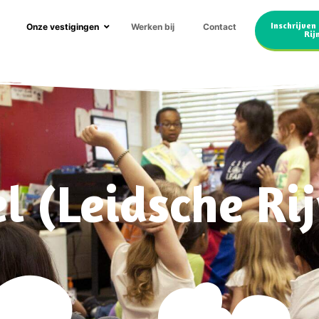
Inschrijven
Onze vestigingen
Werken bij
Contact
Rij
l (Leidsche Rij