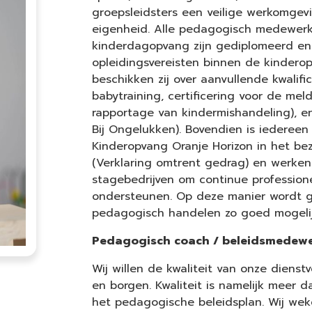
groepsleidsters een veilige werkomgev
eigenheid. Alle pedagogisch medewerk
kinderdagopvang zijn gediplomeerd en
opleidingsvereisten binnen de kindero
beschikken zij over aanvullende kwalific
babytraining, certificering voor de mel
rapportage van kindermishandeling), e
Bij Ongelukken). Bovendien is iedereen
Kinderopvang Oranje Horizon in het be
(Verklaring omtrent gedrag) en werke
stagebedrijven om continue profession
ondersteunen. Op deze manier wordt 
pedagogisch handelen zo goed mogeli
Pedagogisch coach / beleidsmedew
Wij willen de kwaliteit van onze dienst
en borgen. Kwaliteit is namelijk meer 
het pedagogische beleidsplan. Wij we